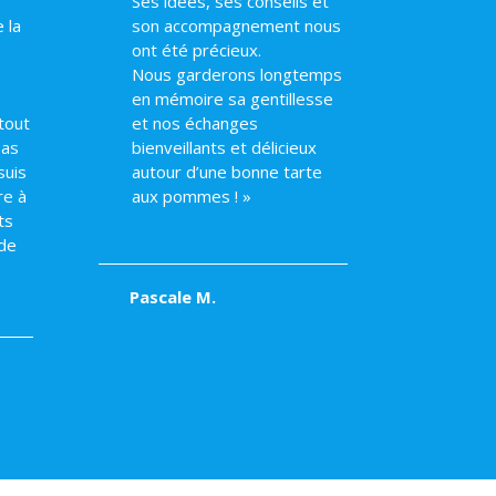
Ses idées, ses conseils et
 la
son accompagnement nous
ont été précieux.
Nous garderons longtemps
en mémoire sa gentillesse
tout
et nos échanges
pas
bienveillants et délicieux
suis
autour d’une bonne tarte
re à
aux pommes ! »
ts
de
Pascale M.