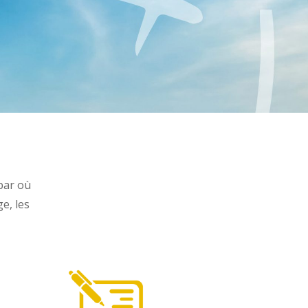
par où
e, les