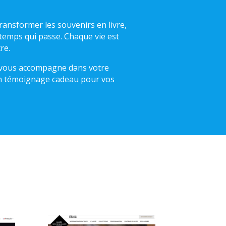
ransformer les souvenirs en livre,
u temps qui passe. Chaque vie est
re.
je vous accompagne dans votre
 Un témoignage cadeau pour vos