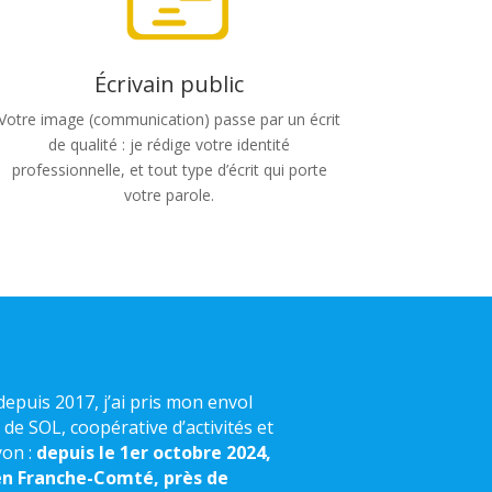
Écrivain public
Votre image (communication) passe par un écrit
de qualité : je rédige votre identité
professionnelle, et tout type d’écrit qui porte
votre parole.
depuis 2017, j’ai pris mon envol
 de SOL, coopérative d’activités et
yon :
depuis le 1er octobre 2024,
en Franche-Comté, près de