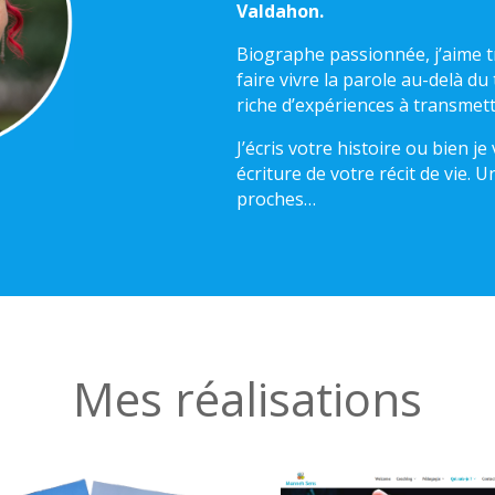
Valdahon.
Biographe passionnée, j’aime t
faire vivre la parole au-delà d
riche d’expériences à transmett
J’écris votre histoire ou bien 
écriture de votre récit de vie.
proches…
Mes réalisations