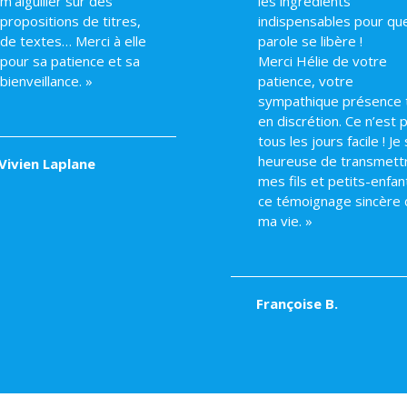
m’aiguiller sur des
les ingrédients
propositions de titres,
indispensables pour que
de textes… Merci à elle
parole se libère !
pour sa patience et sa
Merci Hélie de votre
bienveillance. »
patience, votre
sympathique présence 
en discrétion. Ce n’est 
tous les jours facile ! Je 
heureuse de transmett
Vivien Laplane
mes fils et petits-enfan
ce témoignage sincère 
ma vie. »
Françoise B.