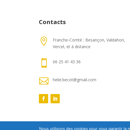
Contacts

Franche-Comté : Besançon, Valdahon,
Vercel, et à distance

06 25 41 43 36

helie.becot@gmail.com
Nous utilisons des cookies pour vous garantir la m