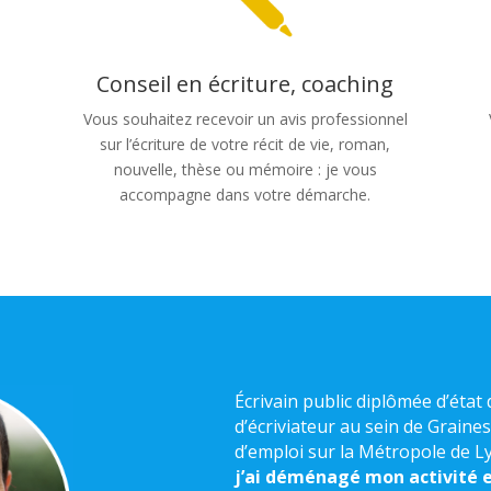
Conseil en écriture, coaching
Vous souhaitez recevoir un avis professionnel
sur l’écriture de votre récit de vie, roman,
,
nouvelle, thèse ou mémoire : je vous
accompagne dans votre démarche.
Écrivain public diplômée d’état 
d’écriviateur au sein de Graines
d’emploi sur la Métropole de L
j’ai déménagé mon activité 