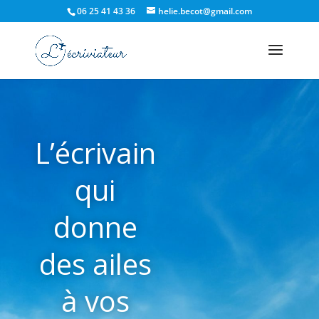
06 25 41 43 36
helie.becot@gmail.com
L’écrivain
qui
donne
des ailes
à vos